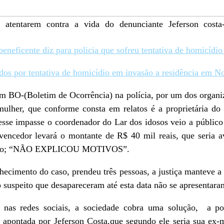
 atentarem contra a vida do denunciante Jeferson cost
beneficente diz para policia que sofreu tentativa de homicíd
dos por tentativa de homicídio em invasão a residência em N
m BO-(Boletim de Ocorrência) na polícia, por um dos organiz
-mulher, que conforme consta em relatos é a proprietária do
esse impasse o coordenador do Lar dos idosos veio a público 
encedor levará o montante de R$ 40 mil reais, que seria av
orteio; “NÃO EXPLICOU MOTIVOS”.
nhecimento do caso, prendeu três pessoas, a justiça manteve a
suspeito que desapareceram até esta data não se apresentaram
 nas redes sociais, a sociedade cobra uma solução, a pol
ta apontada por Jeferson Costa,que segundo ele seria sua ex-