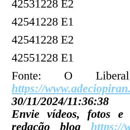
42531228 E2
42541228 E1
42541228 E2
42551228 E1
Fonte: O Libe
https://www.adeciopiran
30/11/2024/11:36:38
Envie vídeos, fotos e
redação blog
https:/