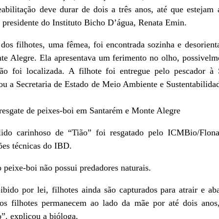
eabilitação deve durar de dois a três anos, até que estejam
e presidente do Instituto Bicho D’água, Renata Emin.
os filhotes, uma fêmea, foi encontrada sozinha e desorien
te Alegre. Ela apresentava um ferimento no olho, possivelm
 foi localizada. A filhote foi entregue pelo pescador à
 a Secretaria de Estado de Meio Ambiente e Sustentabilidad
 resgate de peixes-boi em Santarém e Monte Alegre
do carinhoso de “Tião” foi resgatado pelo ICMBio/Flon
ões técnicas do IBD.
peixe-boi não possui predadores naturais.
bido por lei, filhotes ainda são capturados para atrair e ab
 os filhotes permanecem ao lado da mãe por até dois anos,
”, explicou a bióloga.