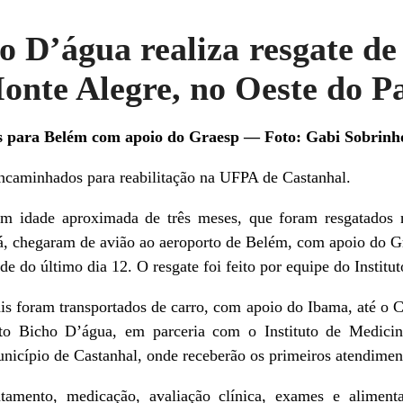
ho D’água realiza resgate de
onte Alegre, no Oeste do P
s para Belém com apoio do Graesp — Foto: Gabi Sobrinh
ncaminhados para reabilitação na UFPA de Castanhal.
com idade aproximada de três meses, que foram resgatados
rá, chegaram de avião ao aeroporto de Belém, com apoio do 
de do último dia 12. O resgate foi feito por equipe do Instit
s foram transportados de carro, com apoio do Ibama, até o C
to Bicho D’água, em parceria com o Instituto de Medicina
icípio de Castanhal, onde receberão os primeiros atendiment
atamento, medicação, avaliação clínica, exames e aliment