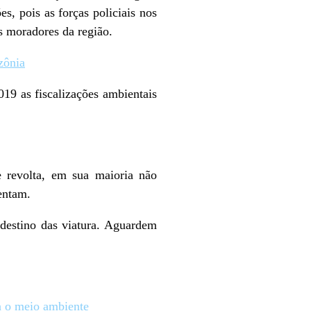
s, pois as forças policiais nos
s moradores da região.
zônia
019 as fiscalizações ambientais
e revolta, em sua maioria não
entam.
destino das viatura. Aguardem
a o meio ambiente