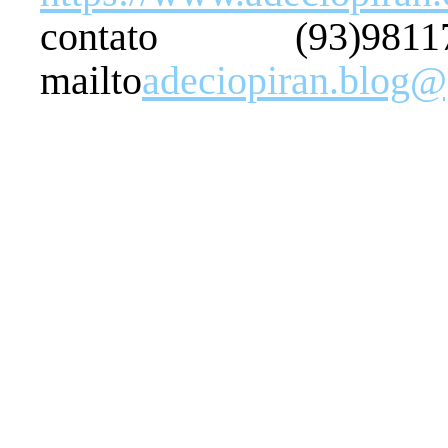
contato (93)98
mailto
adeciopiran.blog