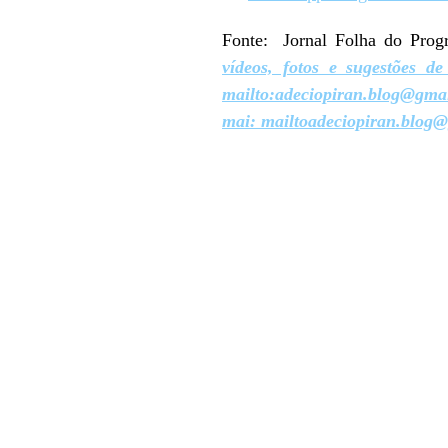
Fonte: Jornal Folha do Pr
vídeos, fotos e sugestões d
mailto:adeciopiran.blog@gmai
mai: mailtoadeciopiran.blog