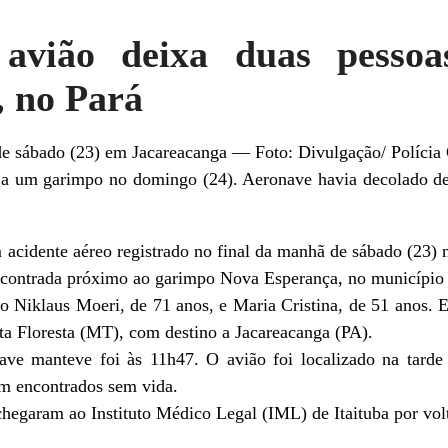
 avião deixa duas pesso
, no Pará
de sábado (23) em Jacareacanga — Foto: Divulgação/ Polícia 
 a um garimpo no domingo (24). Aeronave havia decolado de
cidente aéreo registrado no final da manhã de sábado (23) 
 encontrada próximo ao garimpo Nova Esperança, no município
to Niklaus Moeri, de 71 anos, e Maria Cristina, de 51 anos. 
ta Floresta (MT), com destino a Jacareacanga (PA).
ave manteve foi às 11h47. O avião foi localizado na tard
am encontrados sem vida.
hegaram ao Instituto Médico Legal (IML) de Itaituba por vol